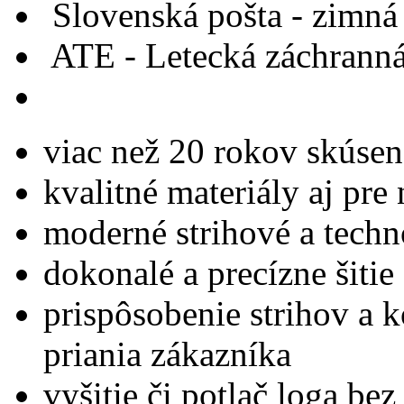
Slovenská pošta - zimn
ATE - Letecká záchranná
viac než 20 rokov skúse
kvalitné materiály aj pre
moderné strihové a tech
dokonalé a precízne šitie
prispôsobenie strihov a 
priania zákazníka
vyšitie či potlač loga be